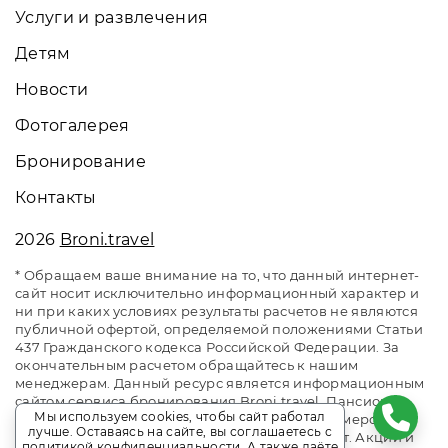
Услуги и развлечения
Детям
Новости
Фотогалерея
Бронирование
Контакты
2026
Broni.travel
* Обращаем ваше внимание на то, что данный интернет-
сайт носит исключительно информационный характер и
ни при каких условиях результаты расчетов не являются
публичной офертой, определяемой положениями Статьи
437 Гражданского кодекса Российской Федерации. За
окончательным расчетом обращайтесь к нашим
менеджерам. Данный ресурс является информационным
сайтом сервиса бронирования Broni.travel. Пансионат
Мы используем cookies, чтобы сайт работал
«Бургас» Сочи. Сайт онлайн бронирования номеров.
лучше. Оставаясь на сайте, вы соглашаетесь с
Актуальные цены, прайс-листы и наличие мест. Акции и
политикой конфиденциальности
. А также даёте