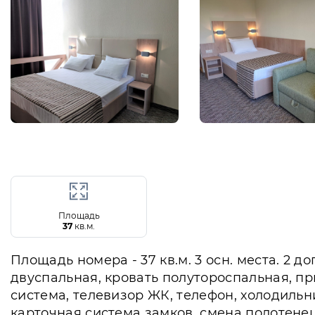
Площадь
37
кв.м.
Площадь номера - 37 кв.м. 3 осн. места. 2 д
двуспальная, кровать полутороспальная, пр
система, телевизор ЖК, телефон, холодильни
карточная система замков, смена полотенец (1