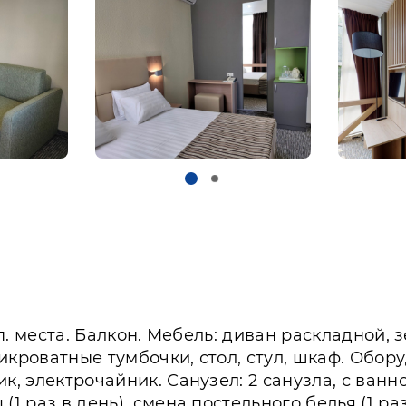
оп. места. Балкон. Мебель: диван раскладной, 
икроватные тумбочки, стол, стул, шкаф. Обору
к, электрочайник. Санузел: 2 санузла, с ванн
 раз в день), смена постельного белья (1 раз 