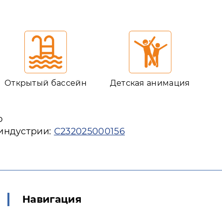
Открытый бассейн
Детская анимация
ю
 индустрии:
С232025000156
Навигация