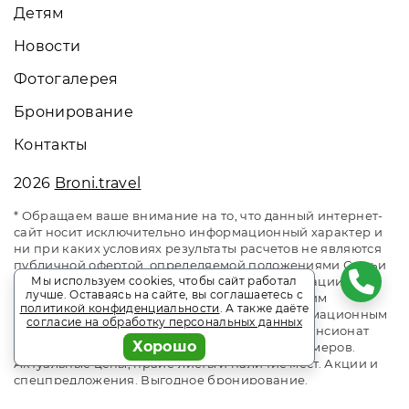
Детям
Новости
Фотогалерея
Бронирование
Контакты
2026
Broni.travel
* Обращаем ваше внимание на то, что данный интернет-
сайт носит исключительно информационный характер и
ни при каких условиях результаты расчетов не являются
публичной офертой, определяемой положениями Статьи
437 Гражданского кодекса Российской Федерации. За
Мы используем cookies, чтобы сайт работал
лучше. Оставаясь на сайте, вы соглашаетесь с
окончательным расчетом обращайтесь к нашим
политикой конфиденциальности
. А также даёте
менеджерам. Данный ресурс является информационным
согласие на обработку персональных данных
сайтом сервиса бронирования Broni.travel. Пансионат
Хорошо
«Бургас» Сочи. Сайт онлайн бронирования номеров.
Актуальные цены, прайс-листы и наличие мест. Акции и
спецпредложения. Выгодное бронирование.
Индивидуальный менеджер. Не является официальным